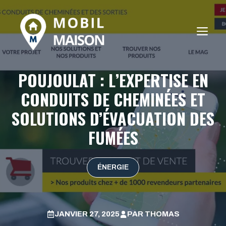
Aller
au
ME
contenu
POUJOULAT : L’EXPERTISE EN
CONDUITS DE CHEMINÉES ET
SOLUTIONS D’ÉVACUATION DES
FUMÉES
ÉNERGIE
JANVIER 27, 2025
PAR
THOMAS